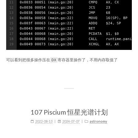
11
0x0033 00051 (main.go:20)	CMPQ	AX, CX
12
0x0036 00054 (main.go:20)	JCS	23
13
0x0038 00056 (main.go:20)	JMP	68
14
0x003a 00058 (main.go:22)	MOVQ	16(SP), BP
15
0x003f 00063 (main.go:22)	ADDQ	$24, SP
16
0x0043 00067 (main.go:22)	RET
17
0x0044 00068 (main.go:20)	PCDATA	$1, $0
18
0x0044 00068 (main.go:20)	CALL	runt
19
0x0049 00073 (main.go:20)	XCHGL	AX, AX
可以看到把很多操作压在
寄存器里操作了，不用内存取值了
DX
107 Piscium 恒星光谱计划
2022-08-13
2024-07-07
astronomy