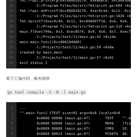
14
fmt.(*pp).printArg(0xc000020270, 0xead6c0, 0xc0003de2b
15
        C:/Program Files/Go/src/fmt/print.go:694 +0x87
16
fmt.(*pp).doPrintf(0xc000020270, 0xec9c4d, 0x11, 0xc00
17
        C:/Program Files/Go/src/fmt/print.go:1026 +0x1
18
fmt.Sprintf(0xec9c4d, 0x11, 0xc000097f18, 0x6, 0x6, 0x
19
        C:/Program Files/Go/src/fmt/print.go:219 +0x6d
20
main.f(0xec799a, 0x3, 0xec8574, 0x9, 0x0, 0x7, 0xec7fd
21
        C:/Projects/test/11/main.go:43 +0x1de
22
main.main.func1(0xc000194000)
23
        C:/Projects/test/11/main.go:59 +0x8a
24
created by main.main
25
        C:/Projects/test/11/main.go:57 +0x91
26
exit status 2
看下汇编代码，略有精简
go tool compile -S -N -l main.go
1
...
2
"".main.func2 STEXT size=92 args=0x8 locals=0x8
3
        0x0000 00000 (main.go:47)       TEXT    "".mai
4
        0x0000 00000 (main.go:47)       MOVQ    (TLS),
5
        0x0009 00009 (main.go:47)       CMPQ    SP, 16
6
        0x000d 00013 (main.go:47)       PCDATA  $0, $-