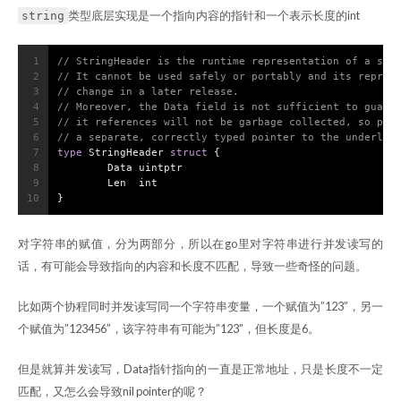
类型底层实现是一个指向内容的指针和一个表示长度的int
string
1
// StringHeader is the runtime representation of a str
2
// It cannot be used safely or portably and its repres
3
// change in a later release.
4
// Moreover, the Data field is not sufficient to guara
5
// it references will not be garbage collected, so pro
6
// a separate, correctly typed pointer to the underlyi
7
type
 StringHeader 
struct
 {
8
	Data 
uintptr
9
	Len  
int
10
}
对字符串的赋值，分为两部分，所以在go里对字符串进行并发读写的
话，有可能会导致指向的内容和长度不匹配，导致一些奇怪的问题。
比如两个协程同时并发读写同一个字符串变量，一个赋值为”123”，另一
个赋值为”123456”，该字符串有可能为”123”，但长度是6。
但是就算并发读写，Data指针指向的一直是正常地址，只是长度不一定
匹配，又怎么会导致nil pointer的呢？