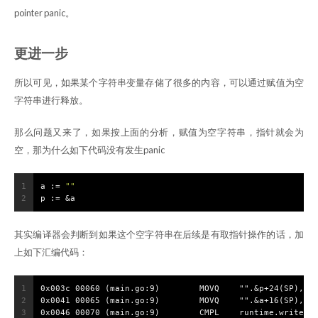
pointer panic。
更进一步
所以可见，如果某个字符串变量存储了很多的内容，可以通过赋值为空
字符串进行释放。
那么问题又来了，如果按上面的分析，赋值为空字符串，指针就会为
空，那为什么如下代码没有发生panic
1
a := 
""
2
p := &a
其实编译器会判断到如果这个空字符串在后续是有取指针操作的话，加
上如下汇编代码：
1
0x003c 00060 (main.go:9)	MOVQ	"".&p+24(SP), D
2
0x0041 00065 (main.go:9)	MOVQ	"".&a+16(SP), A
3
0x0046 00070 (main.go:9)	CMPL	ru