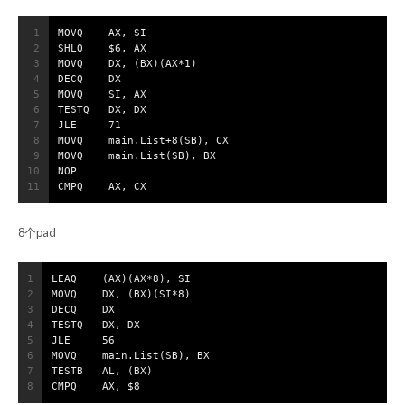
1
MOVQ	AX, SI
2
SHLQ	$6, AX
3
MOVQ	DX, (BX)(AX*1)
4
DECQ	DX
5
MOVQ	SI, AX
6
TESTQ	DX, DX
7
JLE	71
8
MOVQ	main.List+8(SB), CX
9
MOVQ	main.List(SB), BX
10
NOP
11
CMPQ	AX, CX
8个pad
1
LEAQ	(AX)(AX*8), SI
2
MOVQ	DX, (BX)(SI*8)
3
DECQ	DX
4
TESTQ	DX, DX
5
JLE	56
6
MOVQ	main.List(SB), BX
7
TESTB	AL, (BX)
8
CMPQ	AX, $8