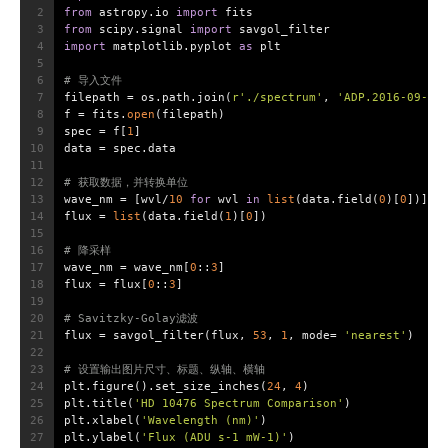
2
from
 astropy.io 
import
 fits
3
from
 scipy.signal 
import
 savgol_filter
4
import
 matplotlib.pyplot 
as
 plt
5
6
# 导入文件
7
filepath = os.path.join(
r'./spectrum'
, 
'ADP.2016-09-27
8
f = fits.
open
(filepath)
9
spec = f[
1
]
10
data = spec.data
11
12
# 获取数据，并转换单位
13
wave_nm = [wvl/
10
for
 wvl 
in
list
(data.field(
0
)[
0
])]
14
flux = 
list
(data.field(
1
)[
0
])
15
16
# 降采样
17
wave_nm = wave_nm[
0
::
3
]
18
flux = flux[
0
::
3
]
19
20
# Savitzky-Golay滤波
21
flux = savgol_filter(flux, 
53
, 
1
, mode= 
'nearest'
)
22
23
# 设置输出图片尺寸、标题、纵轴、横轴
24
plt.figure().set_size_inches(
24
, 
4
)
25
plt.title(
'HD 10476 Spectrum Comparison'
)
26
plt.xlabel(
'Wavelength (nm)'
)
27
plt.ylabel(
'Flux (ADU s-1 mW-1)'
)