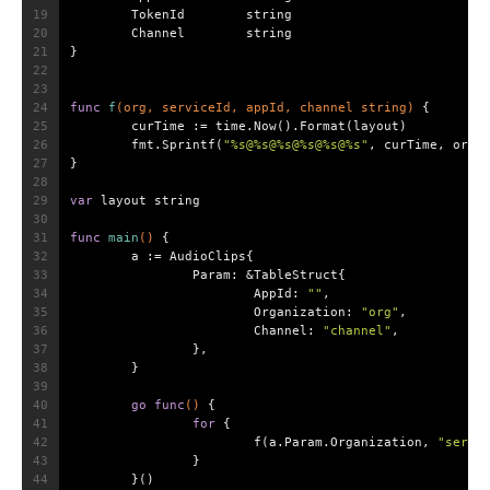
19
	TokenId        
string
20
	Channel        
string
21
}
22
23
24
func
f
(org, serviceId, appId, channel 
string
)
 {
25
	curTime := time.Now().Format(layout)
26
	fmt.Sprintf(
"%s@%s@%s@%s@%s@%s"
, curTime, org,
27
}
28
29
var
 layout 
string
30
31
func
main
()
 {
32
	a := AudioClips{
33
		Param: &TableStruct{
34
			AppId: 
""
,
35
			Organization: 
"org"
,
36
			Channel: 
"channel"
,
37
		},
38
	}
39
40
go
func
()
 {
41
for
 {
42
			f(a.Param.Organization, 
"servi
43
		}
44
	}()