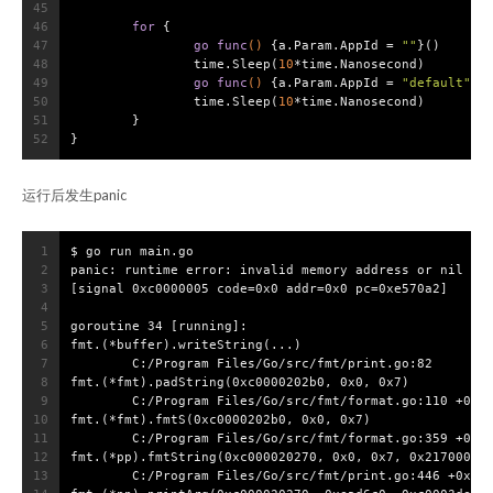
45
46
for
 {
47
go
func
()
 {a.Param.AppId = 
""
}()
48
		time.Sleep(
10
*time.Nanosecond)
49
go
func
()
 {a.Param.AppId = 
"default"
}(
50
		time.Sleep(
10
*time.Nanosecond)
51
	}
52
}
运行后发生panic
1
$ go run main.go
2
panic: runtime error: invalid memory address or nil po
3
[signal 0xc0000005 code=0x0 addr=0x0 pc=0xe570a2]
4
5
goroutine 34 [running]:
6
fmt.(*buffer).writeString(...)
7
        C:/Program Files/Go/src/fmt/print.go:82
8
fmt.(*fmt).padString(0xc0000202b0, 0x0, 0x7)
9
        C:/Program Files/Go/src/fmt/format.go:110 +0x9
10
fmt.(*fmt).fmtS(0xc0000202b0, 0x0, 0x7)
11
        C:/Program Files/Go/src/fmt/format.go:359 +0x6
12
fmt.(*pp).fmtString(0xc000020270, 0x0, 0x7, 0x21700000
13
        C:/Program Files/Go/src/fmt/print.go:446 +0x1d