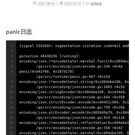
2021-08-16
2024-07-07
golang
panic日志
1
[signal SIGSEGV: segmentation violation code=0x1 addr=
2
3
goroutine 48438156 [running]:
4
encoding/json.(*encodeState).marshal.func1(0xc009decb4
5
        /go/src/encoding/json/encode.go:326 +0x9a
6
panic(0xd41f60, 0x187d170)
7
        /go/src/runtime/panic.go:967 +0x15d
8
encoding/json.(*encodeState).string(0xc004eba100, 0x0,
9
        /go/src/encoding/json/encode.go:1003 +0x5d
10
encoding/json.stringEncoder(0xc004eba100, 0xce54e0, 0x
11
        /go/src/encoding/json/encode.go:644 +0x358
12
encoding/json.structEncoder.encode(0xc00451c000, 0x13,
13
        /go/src/encoding/json/encode.go:758 +0x2bb
14
encoding/json.ptrEncoder.encode(0xc0058d9a70, 0xc004eb
15
        /go/src/encoding/json/encode.go:914 +0x116
16
encoding/json.(*encodeState).reflectValue(0xc004eba100
17
        /go/src/encoding/json/encode.go:358 +0x82
18
encoding/json.(*encodeState).marshal(0xc004eba100, 0xd