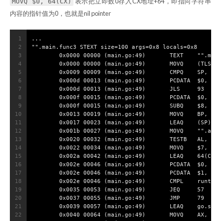
表示把立即数0存入CX地址+64，即指向字符串
MOVQ $0, 64(CX)
内容的指针值为0，也就是nil pointer
1
...
2
"".main.func3 STEXT size=100 args=0x8 locals=0x8
3
        0x0000 00000 (main.go:49)       TEXT    "".mai
4
        0x0000 00000 (main.go:49)       MOVQ    (TLS),
5
        0x0009 00009 (main.go:49)       CMPQ    SP, 16
6
        0x000d 00013 (main.go:49)       PCDATA  $0, $-
7
        0x000d 00013 (main.go:49)       JLS     93
8
        0x000f 00015 (main.go:49)       PCDATA  $0, $-
9
        0x000f 00015 (main.go:49)       SUBQ    $8, SP
10
        0x0013 00019 (main.go:49)       MOVQ    BP, (S
11
        0x0017 00023 (main.go:49)       LEAQ    (SP), 
12
        0x001b 00027 (main.go:49)       MOVQ    "".a+1
13
        0x0020 00032 (main.go:49)       TESTB   AL, (C
14
        0x0022 00034 (main.go:49)       MOVQ    $7, 72
15
        0x002a 00042 (main.go:49)       LEAQ    64(CX)
16
        0x002e 00046 (main.go:49)       PCDATA  $0, $-
17
        0x002e 00046 (main.go:49)       PCDATA  $1, $-
18
        0x002e 00046 (main.go:49)       CMPL    runtim
19
        0x0035 00053 (main.go:49)       JEQ     57
20
        0x0037 00055 (main.go:49)       JMP     79
21
        0x0039 00057 (main.go:49)       LEAQ    go.str
22
        0x0040 00064 (main.go:49)       MOVQ    AX, 64