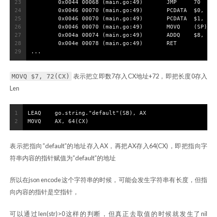
23
        0x0044 00068 (main.go:49)       JMP     70
24
        0x0046 00070 (main.go:49)       PCDATA  $0, $-
25
        0x0046 00070 (main.go:49)       PCDATA  $1, $-
26
        0x0046 00070 (main.go:49)       MOVQ    (SP), 
27
        0x004a 00074 (main.go:49)       ADDQ    $8, SP
28
        0x004e 00078 (main.go:49)       RET
29
...
表示把立即数7存入CX地址+72，即把长度0存入
MOVQ $7, 72(CX)
Len
1
LEAQ    go.string."default"(SB), AX
2
MOVQ    AX, 64(CX)
表示把指向”default”的地址存入AX，再把AX存入64(CX)，即把指向字
符串内容的指针赋值为”default”的地址
所以在json encode这个字符串的时候，可能会发生字符串有长度，但指
向内容的指针是空指针，
可以通过len(str)>0这样的判断，但真正去取值的时候就发生了nil