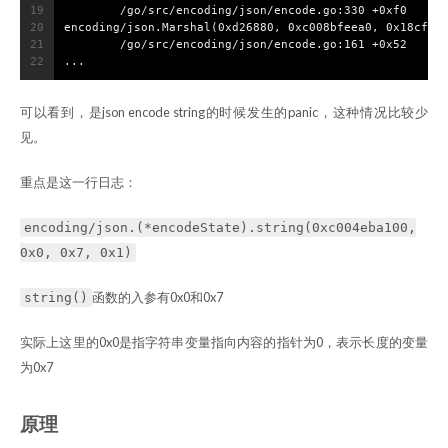
19
        /go/src/encoding/json/encode.go:330 +0xf0
20
encoding/json.Marshal(0xd26880, 0xc008bfeea0, 0x18cf18
21
        /go/src/encoding/json/encode.go:161 +0x52
22
...
可以看到，是json encode string的时候发生的panic，这种情况比较少
见。
重点是这一行日志：
encoding/json.(*encodeState).string(0xc004eba100,
0x0, 0x7, 0x1)
函数的入参有0x0和0x7
string()
实际上这里的0x0是指字符串变量指向内容的指针为0，表示长度的变量
为0x7
原理