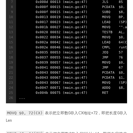
7
        0x000d 00013 (main.go:47)       JLS     85
8
        0x000f 00015 (main.go:47)       PCDATA  $0, $-
9
        0x000f 00015 (main.go:47)       SUBQ    $8, SP
10
        0x0013 00019 (main.go:47)       MOVQ    BP, (S
11
        0x0017 00023 (main.go:47)       LEAQ    (SP), 
12
        0x001b 00027 (main.go:47)       MOVQ    "".a+1
13
        0x0020 00032 (main.go:47)       TESTB   AL, (C
14
        0x0022 00034 (main.go:47)       MOVQ    $0, 72
15
        0x002a 00042 (main.go:47)       LEAQ    64(CX)
16
        0x002e 00046 (main.go:47)       CMPL    runtim
17
        0x0035 00053 (main.go:47)       JEQ     57
18
        0x0037 00055 (main.go:47)       JMP     76
19
        0x0039 00057 (main.go:47)       MOVQ    $0, 64
20
        0x0041 00065 (main.go:47)       JMP     67
21
        0x0043 00067 (main.go:47)       PCDATA  $0, $-
22
        0x0043 00067 (main.go:47)       PCDATA  $1, $-
23
        0x0043 00067 (main.go:47)       MOVQ    (SP), 
24
        0x0047 00071 (main.go:47)       ADDQ    $8, SP
25
        0x004b 00075 (main.go:47)       RET
26
...
表示把立即数0存入CX地址+72，即把长度0存入
MOVQ $0, 72(CX)
Len