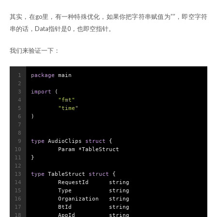
其实，在go里，有一种特殊优化，如果你把字符串赋值为””，即空字符
串的话，Data指针是0，也即空指针。
我们来验证一下：
1
package
 main
2
3
import
 (
4
"fmt"
5
"time"
6
)
7
8
9
type
 AudioClips 
struct
 {
10
	Param *TableStruct
11
}
12
13
type
 TableStruct 
struct
 {
14
	RequestId      
string
15
	Type           
string
16
	Organization   
string
17
	BtId           
string
18
	AppId          
string