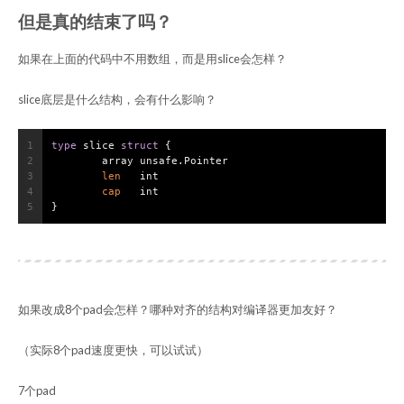
但是真的结束了吗？
如果在上面的代码中不用数组，而是用slice会怎样？
slice底层是什么结构，会有什么影响？
1
type
 slice 
struct
 {
2
	array unsafe.Pointer
3
len
int
4
cap
int
5
}
如果改成8个pad会怎样？哪种对齐的结构对编译器更加友好？
（实际8个pad速度更快，可以试试）
7个pad