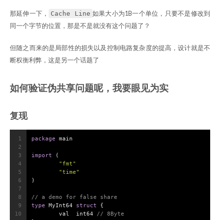
那延伸一下，
如果大小为1B一个单位，只要不是修改到
Cache Line
同一个字节的位置，那是不是就没有这个问题了？
但随之而来的是局部性的损失以及控制电路复杂度的提高，设计就是不
断权衡利弊，这是另一个话题了
如何验证伪共享问题呢，我要眼见为实
复现
1
package
 main
2
3
import
 (
4
"fmt"
5
"time"
6
)
7
8
// a demo for false share
9
type
 MyInt64 
struct
 {
10
	val  
int64
// 8Byte