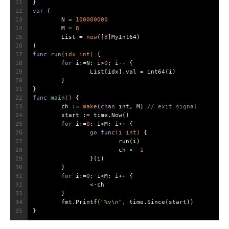
11
}
12
var
 (
13
	N = 
100000000
14
	M = 
8
15
	List = 
new
([
8
]MyInt64)
16
)
17
func
run
(idx 
int
)
 {
18
for
 i:=N; i>
0
; i-- {
19
		List[idx].val = 
int64
(i)
20
	}
21
}
22
func
main
()
 {
23
	ch := 
make
(
chan
int
, M) 
// exit signal
24
	start := time.Now()
25
for
 i:=
0
; i<M; i++ {
26
go
func
(i 
int
)
 {
27
			run(i)
28
			ch <- 
1
29
		}(i)
30
	}
31
for
 i:=
0
; i<M; i++ {
32
		<-ch
33
	}
34
	fmt.Printf(
"%v\n"
, time.Since(start))
35
}