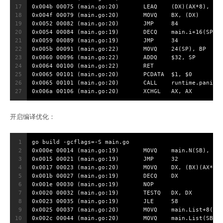
17
0x004b 00075 (main.go:20)	LEAQ	(DX)(AX*8), DX
18
0x004f 00079 (main.go:20)	MOVQ	BX, (DX)
19
0x0052 00082 (main.go:20)	JMP	84
20
0x0054 00084 (main.go:19)	DECQ	main.i+16(SP)
21
0x0059 00089 (main.go:19)	JMP	34
22
0x005b 00091 (main.go:22)	MOVQ	24(SP), BP
23
0x0060 00096 (main.go:22)	ADDQ	$32, SP
24
0x0064 00100 (main.go:22)	RET
25
0x0065 00101 (main.go:20)	PCDATA	$1, $0
26
0x0065 00101 (main.go:20)	CALL	runt
27
0x006a 00106 (main.go:20)	XCHGL	AX, AX
开启编译优化：
1
go build -gcflags=-S main.go
2
0x000e 00014 (main.go:19)	MOVQ	main.N(SB), DX
3
0x0015 00021 (main.go:19)	JMP	32
4
0x0017 00023 (main.go:20)	MOVQ	DX, (BX)(AX*8)
5
0x001b 00027 (main.go:19)	DECQ	DX
6
0x001e 00030 (main.go:19)	NOP
7
0x0020 00032 (main.go:19)	TESTQ	DX, DX
8
0x0023 00035 (main.go:19)	JLE	58
9
0x0025 00037 (main.go:20)	MOVQ	main.Lis
10
0x002c 00044 (main.go:20)	MOVQ	main.List(