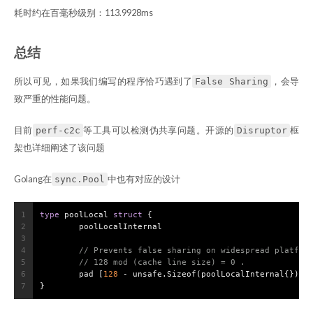
耗时约在百毫秒级别：113.9928ms
总结
所以可见，如果我们编写的程序恰巧遇到了
，会导
False Sharing
致严重的性能问题。
目前
等工具可以检测伪共享问题。开源的
框
perf-c2c
Disruptor
架也详细阐述了该问题
Golang在
中也有对应的设计
sync.Pool
1
type
 poolLocal 
struct
 {
2
	poolLocalInternal
3
4
// Prevents false sharing on widespread platfor
5
// 128 mod (cache line size) = 0 .
6
	pad [
128
 - unsafe.Sizeof(poolLocalInternal{})%
1
7
}