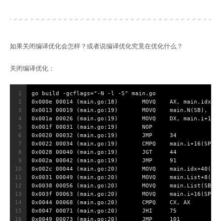
如果关闭编译优化会怎样？或者说编译优化究竟在优化什么？
关闭编译优化：
1
go build -gcflags="-N -l -S" main.go
2
0x000e 00014 (main.go:18)	MOVQ	AX, main
3
0x0013 00019 (main.go:19)	MOVQ	main.N(SB), DX
4
0x001a 00026 (main.go:19)	MOVQ	DX, main.i
5
0x001f 00031 (main.go:19)	NOP
6
0x0020 00032 (main.go:19)	JMP	34
7
0x0022 00034 (main.go:19)	CMPQ	main.i+16(
8
0x0028 00040 (main.go:19)	JGT	44
9
0x002a 00042 (main.go:19)	JMP	91
10
0x002c 00044 (main.go:20)	MOVQ	main.idx
11
0x0031 00049 (main.go:20)	MOVQ	main.Lis
12
0x0038 00056 (main.go:20)	MOVQ	main.List(
13
0x003f 00063 (main.go:20)	MOVQ	main.i+16(
14
0x0044 00068 (main.go:20)	CMPQ	CX, AX
15
0x0047 00071 (main.go:20)	JHI	75
16
0x0049 00073 (main.go:20)	JMP	101